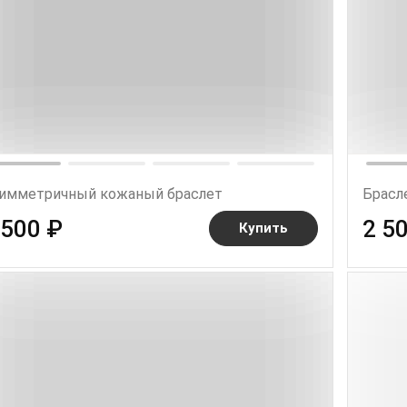
имметричный кожаный браслет
Брасле
 500 ₽
2 5
Купить