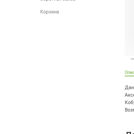
Корзина
Опи
Дан
Акс
Коб
Воз