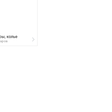
ры, колье
варов