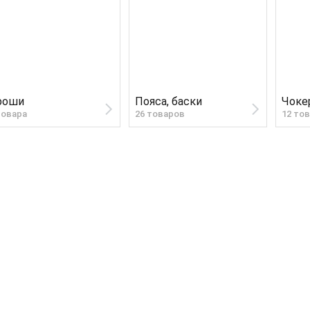
роши
Пояса, баски
Чоке
товара
26 товаров
12 то