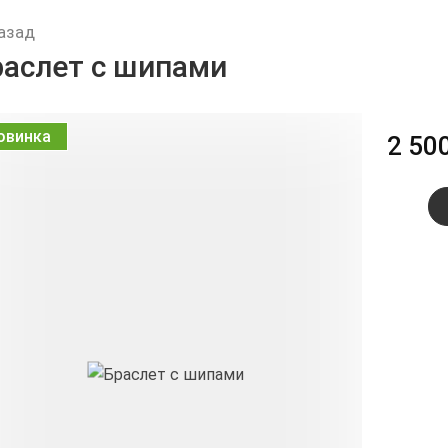
азад
раслет с шипами
овинка
2 50