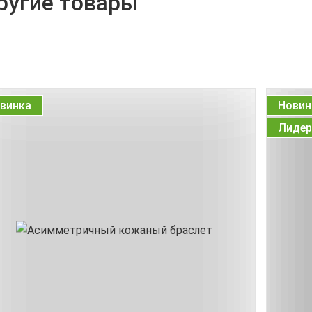
ругие товары
винка
Новин
Лидер